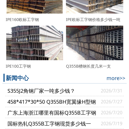
IPE160欧标工字钢
IPE欧标工字钢价格多少钱一吨
IPE100工字钢
Q355B槽钢长度几米一支
新闻中心
more>>
S355J2角钢厂家一吨多少钱？
2026/7/31
458*417*30*50 Q355BH宽翼缘H型钢
2026/7/27
哪里有现货？
广东上海浙江哪里有国标Q355B工字钢
2026/7/20
现货？
国标热轧Q355B工字钢现货多少钱一
2026/7/19