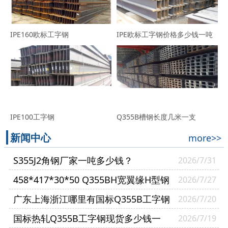
IPE160欧标工字钢
IPE欧标工字钢价格多少钱一吨
IPE100工字钢
Q355B槽钢长度几米一支
新闻中心
more>>
S355J2角钢厂家一吨多少钱？
2026/7/31
458*417*30*50 Q355BH宽翼缘H型钢
2026/7/27
哪里有现货？
广东上海浙江哪里有国标Q355B工字钢
2026/7/20
现货？
国标热轧Q355B工字钢现货多少钱一
2026/7/19