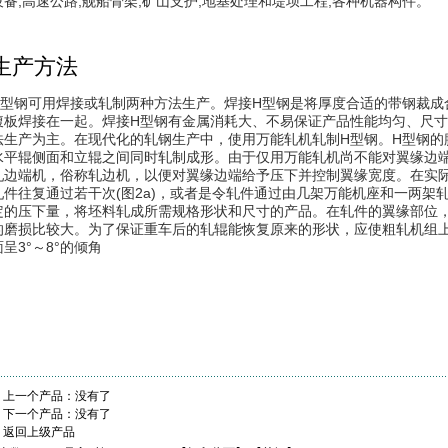
设备;高速公路;舰船骨架;矿山支护;地基处理和堤坝工程;各种机器构件。
生产方法
H型钢可用焊接或轧制两种方法生产。焊接H型钢是将厚度合适的带钢裁成
腹板焊接在一起。焊接H型钢有金属消耗大、不易保证产品性能均匀、尺寸
法生产为主。在现代化的轧钢生产中，使用万能轧机轧制H型钢。H型钢的
水平辊侧面和立辊之间同时轧制成形。由于仅用万能轧机尚不能对翼缘边
轧边端机，俗称轧边机，以便对翼缘边端给予压下并控制翼缘宽度。在实
轧件往复通过若干次(图2a)，或者是令轧件通过由几架万能机座和一两架
定的压下量，将坯料轧成所需规格形状和尺寸的产品。在轧件的翼缘部位
的磨损比较大。为了保证重车后的轧辊能恢复原来的形状，应使粗轧机组
面呈3°～8°的倾角
上一个产品：没有了
下一个产品：没有了
返回上级产品