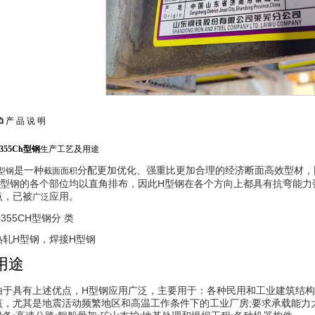
产 品 说 明
355Ch型钢
生产工艺及用途
是一种
分配更加优化、强重比更加合理的经济断面高效型材，因
型钢
截面面积
H型钢的各个部位均以直角排布，因此H型钢在各个方向上都具有抗弯能力
点，已被
应用。
广泛
355CH型钢分 类
热轧H型钢，焊接H型钢
用途
由于具有上述优点，H型钢应用广泛，主要用于：各种民用和工业建筑结构
筑，尤其是地震活动频繁地区和高温工作条件下的工业厂房;要求承载能力