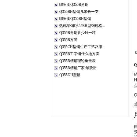
哪里卖Q355B角钢
Q355BH型钢几米长一支
哪里卖Q355BH型钢
热轧莱钢Q355BH型钢规格...
Q355B角钢多少钱一吨
Q355B方管
Q355CH型钢生产工艺及用...
Q355B工字钢什么地方卖
Q355B槽钢理论重量表
Q
Q355B槽钢厂家有哪些
h
Q355DH型钢
Q