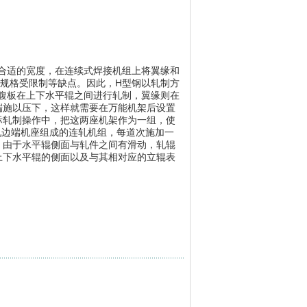
合适的宽度，在连续式焊接机组上将翼缘和
规格受限制等缺点。因此，H型钢以轧制方
腹板在上下水平辊之间进行轧制，翼缘则在
端施以压下，这样就需要在万能机架后设置
际轧制操作中，把这两座机架作为一组，使
轧边端机座组成的连轧机组，每道次施加一
，由于水平辊侧面与轧件之间有滑动，轧辊
上下水平辊的侧面以及与其相对应的立辊表