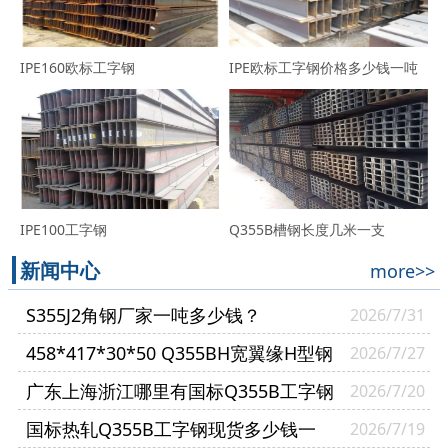
IPE160欧标工字钢
IPE欧标工字钢价格多少钱一吨
IPE100工字钢
Q355B槽钢长度几米一支
新闻中心
more>>
S355J2角钢厂家一吨多少钱？
2026/7/31
458*417*30*50 Q355BH宽翼缘H型钢
2026/7/27
哪里有现货？
广东上海浙江哪里有国标Q355B工字钢
2026/7/20
现货？
国标热轧Q355B工字钢现货多少钱一
2026/7/19