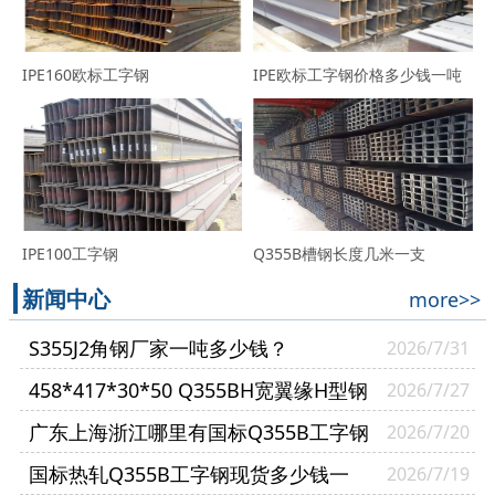
IPE160欧标工字钢
IPE欧标工字钢价格多少钱一吨
IPE100工字钢
Q355B槽钢长度几米一支
新闻中心
more>>
S355J2角钢厂家一吨多少钱？
2026/7/31
458*417*30*50 Q355BH宽翼缘H型钢
2026/7/27
哪里有现货？
广东上海浙江哪里有国标Q355B工字钢
2026/7/20
现货？
国标热轧Q355B工字钢现货多少钱一
2026/7/19